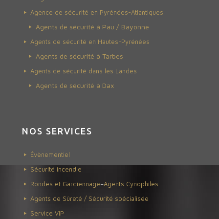
Agence de sécurité en Pyrénées-Atlantiques
Agents de sécurité à Pau /
Bayonne
Agents de sécurité en Hautes-Pyrénées
Agents de sécurité à Tarbes
Agents de sécurité dans les Landes
Agents de sécurité à Dax
NOS SERVICES
Évènementiel
Sécurité incendie
Rondes et Gardiennage
–
Agents Cynophiles
Agents de Sûreté / Sécurité spécialisée
Service VIP